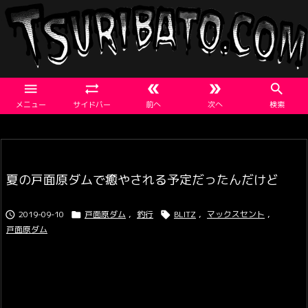





メニュー
サイドバー
前へ
次へ
検索
夏の戸面原ダムで癒やされる予定だったんだけど
2019-09-10
戸面原ダム
,
釣行
BLITZ
,
マックスセント
,



戸面原ダム