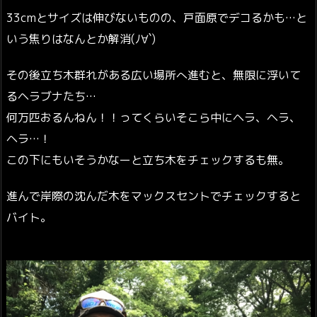
33cmとサイズは伸びないものの、戸面原でデコるかも…と
いう焦りはなんとか解消(ﾉ∀`)
その後立ち木群れがある広い場所へ進むと、無限に浮いて
るヘラブナたち…
何万匹おるんねん！！ってくらいそこら中にヘラ、ヘラ、
ヘラ…！
この下にもいそうかなーと立ち木をチェックするも無。
進んで岸際の沈んだ木をマックスセントでチェックすると
バイト。