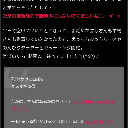
と乗れちゃったりして…？
ただの妄想なので鵜呑みにしないでくださいね(；・∀・)
平日で空いていたことに加えて、まだたかはしさんも木村
さんも到着していなかったので、えっちらおっちら…いや
のんびりダラダラとセッティング開始。
気づいたら1時間以上経っていました＼(^o^)／
70分かけて出船w
ダメすぎる😇
たかはしさんは準備がはやい…！
pic.twitter.com/ie6gZ
46JQH
— kaneck@釣りバト.com (@tsuribato)
August 18, 201