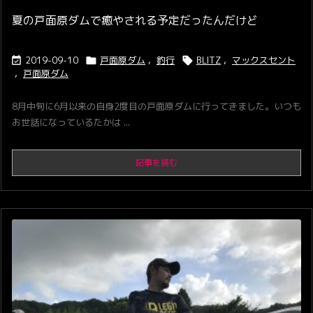
夏の戸面原ダムで癒やされる予定だったんだけど
2019-09-10
戸面原ダム
,
釣行
BLITZ
,
マックスセント



,
戸面原ダム
8月中旬に6月以来の自身2度目の戸面原ダムに行ってきました。いつも
お世話になっているたかは ...
記事を読む