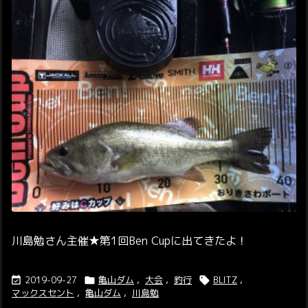
川島勉さん主催★第1回Ben Cupに出てきたよ！
2019-09-27
亀山ダム
,
大会
,
釣行
BLITZ
,



マックスセント
,
亀山ダム
,
川島勉