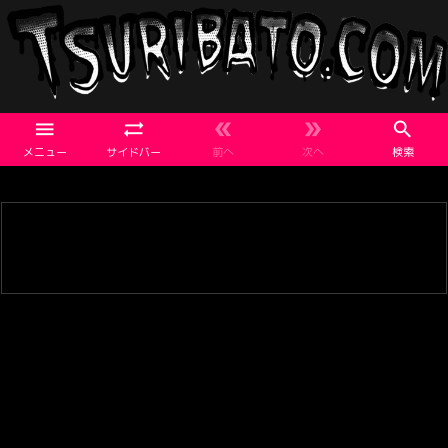





メニュー
サイドバー
前へ
次へ
検索