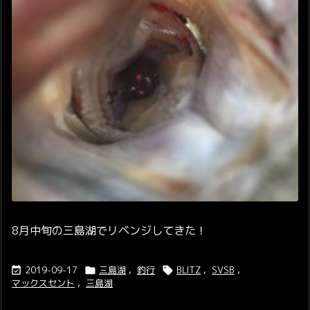
8月中旬の三島湖でリベンジしてきた！
2019-09-17
三島湖
,
釣行
BLITZ
,
SVSB
,



マックスセント
,
三島湖