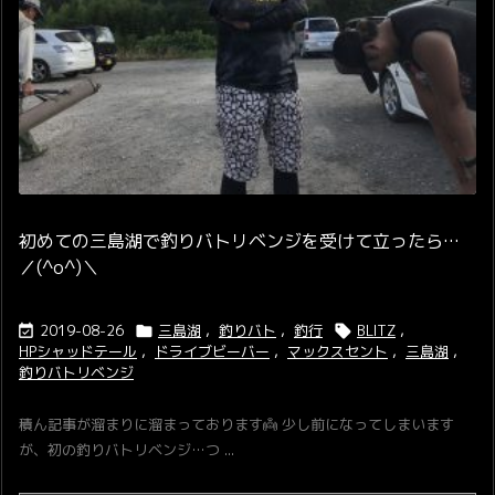
初めての三島湖で釣りバトリベンジを受けて立ったら…
／(^o^)＼
2019-08-26
三島湖
,
釣りバト
,
釣行
BLITZ
,



HPシャッドテール
,
ドライブビーバー
,
マックスセント
,
三島湖
,
釣りバトリベンジ
積ん記事が溜まりに溜まっております👼 少し前になってしまいます
が、初の釣りバトリベンジ…つ ...