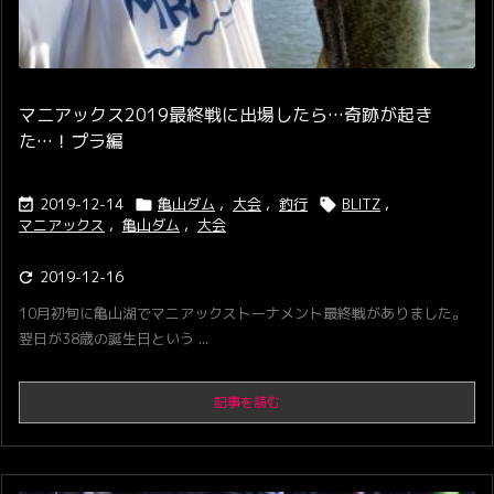
マニアックス2019最終戦に出場したら…奇跡が起き
た…！プラ編
2019-12-14
亀山ダム
,
大会
,
釣行
BLITZ
,



マニアックス
,
亀山ダム
,
大会
2019-12-16

10月初旬に亀山湖でマニアックストーナメント最終戦がありました。
翌日が38歳の誕生日という ...
記事を読む