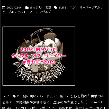
2020-02-01
タックル
,
雑記
BLITZ
,
TOY
,
オーバーリアル
,



ビーブル
,
ベントミノー
,
レゼルブ
ソフトルアー編に続いてハードルアー編！
こちらも釣れた実績のあ
るルアーの絶対数が少なすぎて、選ぶのが大変でした（；＾ω＾）
第5位：DSTYLE レゼルブポークでしか釣れない気がした芦ノ湖で！