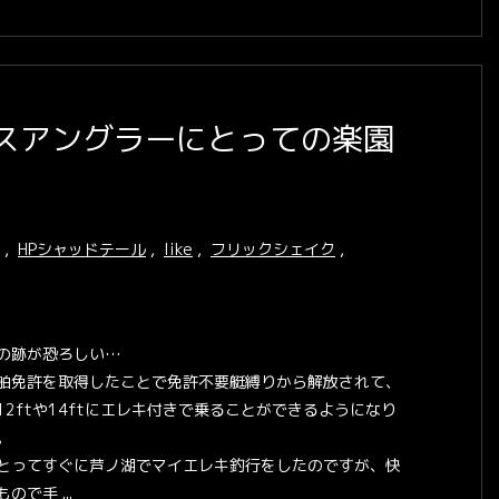
スアングラーにとっての楽園
,
HPシャッドテール
,
like
,
フリックシェイク
,
の跡が恐ろしい…
舶免許を取得したことで免許不要艇縛りから解放されて、
12ftや14ftにエレキ付きで乗ることができるようになり
。
とってすぐに芦ノ湖でマイエレキ釣行をしたのですが、快
ので手 ...