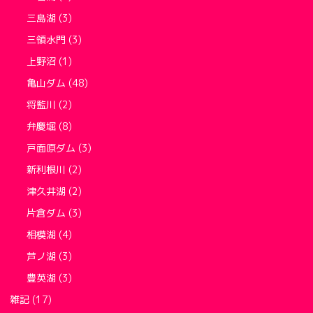
三島湖
(3)
三領水門
(3)
上野沼
(1)
亀山ダム
(48)
将監川
(2)
弁慶堀
(8)
戸面原ダム
(3)
新利根川
(2)
津久井湖
(2)
片倉ダム
(3)
相模湖
(4)
芦ノ湖
(3)
豊英湖
(3)
雑記
(17)