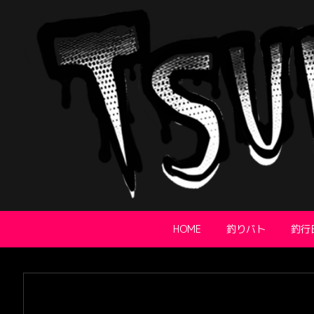
HOME
釣りバト
釣行