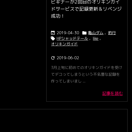
ビギナーが2回目のオリキンガイ
ドサービスで記録更新＆リベンジ
成功！
2019-04-30
亀山ダム
,
釣行


HPシャッドテール
,
like
,

オリキンガイド
2019-06-02

3月上旬に初めてのオリキンガイドを受け
てデコってしまうという不名誉な記録を
作ってしまいまし ...
記事を読む