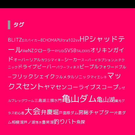
タグ
HPシャッドテ
BLITZ
ECHOMAPUltra102sv
Dスパイカー
ール
オリキンガイ
SVSB
NZクローラー
like
RYUGI
TALEX
X5
ド
シーカー
オーバーリアル
カワシマイキー
スーパーイラプションJr.
テク
ドライブビーバー
ビーブル
フォワードブル
ニック
パワーフィネス
マッ
フリックシェイク
ー
フルメタルソニック
マイエレキ
クスセント
ヤマセンコー
ライブスコープ
レゼ
亀山ダム
亀山湖
三島湖
三領水門
ルブ
レッグワーム
偏光グ
大会
弁慶堀
房総チャプター
戸面原ダム
片倉ダ
ラス
初心者
釣りバト
魚探
ム
相模湖
芦ノ湖
豊英湖
落水