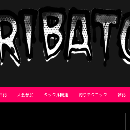
日記
大会参加
タックル関連
釣りテクニック
雑記