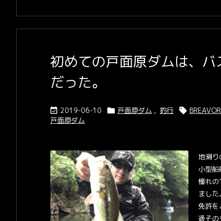
初めての戸面原ダムは、バ
だった。
2019-06-10
戸面原ダム
,
釣行
BREAVOR



戸面原ダム
地滑り
小型船
憧れの
ました
免許を
適そのも