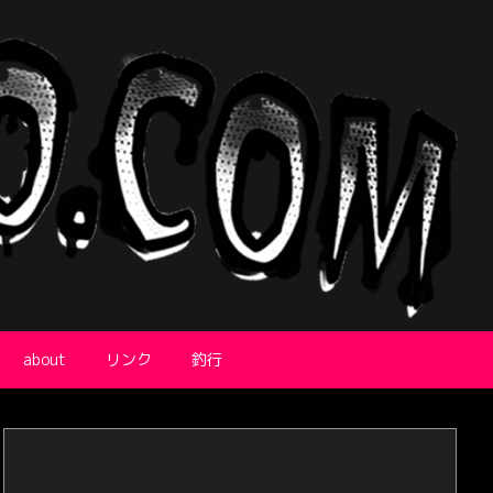
about
リンク
釣行