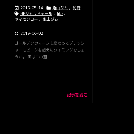
2019-05-14
亀山ダム
,
釣行


HPシャッドテール
,
like
,

ヤマセンコー
,
亀山ダム
2019-06-02

ゴールデンウィークも終わってプレッシ
ャーもピークを超えたタイミングでしょ
うか。 実はこの週 ...
記事を読む