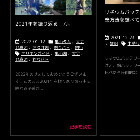
リチウムバッテ
棄方法を調べて
2021年を振り返る 7月
2021-12-23

2022-01-12
亀山ダム
,
大会
,


,
雑記
中華リ

弁慶堀
,
津久井湖
,
釣りバト
,
釣行
オリキンガイド
,
亀山湖
,
大会
,

リチウムバッテリー
弁慶堀
,
釣りバト
けど、鉛バッテリ
比べたら圧倒的な ..
2022年あけましておめでとうございま
す。このまま2021年を振り返り切らずに
終わる予感が ...
記事を読む