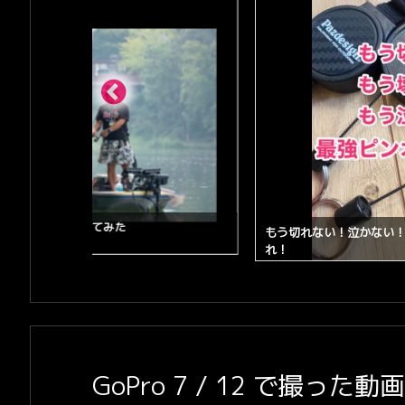
る目的について考えてみた
もう切れない！泣かない
れ！
GoPro 7 / 12 で撮っ