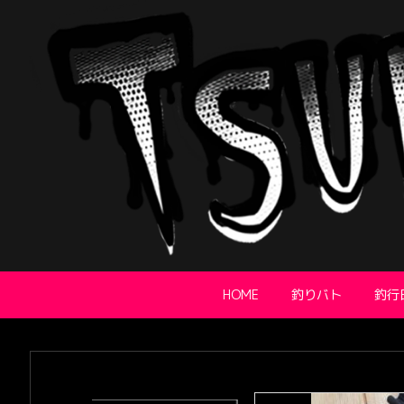
HOME
釣りバト
釣行