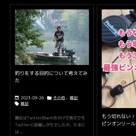
釣りをする目的について考えてみ
た
2023-09-26
その他
,
雑記


雑記

もう切れない！
最近はTwitterBlueのおかげで長文でも
ピンオンリール
Twitterに投稿しがちでしたが、たまに
は ...