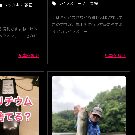
ライブスコープ
,
魚探

タックル
,
雑記

しばらくバス釣りから離れ気味になって
たのですが、亀山湖に行ってみたらもの
 便利ですよね、ピン
すごいライブスコー ...
ップオンリールとかい
記事を読む
記事を読む