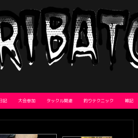
日記
大会参加
タックル関連
釣りテクニック
雑記