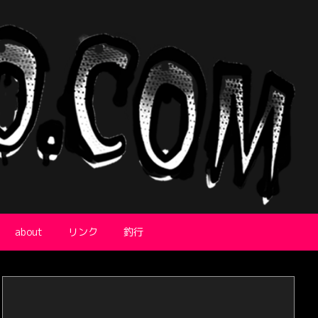
about
リンク
釣行