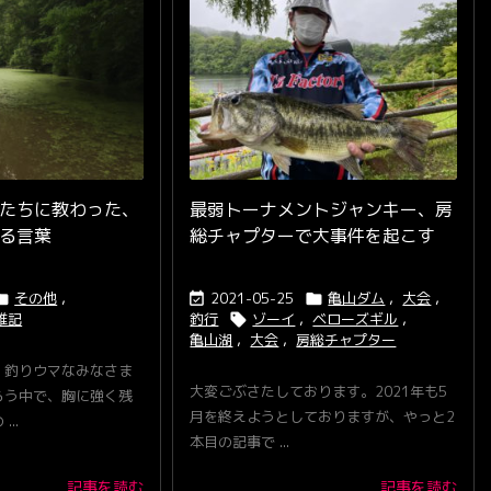
たちに教わった、
最弱トーナメントジャンキー、房
る言葉
総チャプターで大事件を起こす
その他
,
2021-05-25
亀山ダム
,
大会
,



雑記
釣行
ゾーイ
,
ベローズギル
,

亀山湖
,
大会
,
房総チャプター
、釣りウマなみなさま
大変ごぶさたしております。2021年も5
らう中で、胸に強く残
月を終えようとしておりますが、やっと2
..
本目の記事で ...
記事を読む
記事を読む