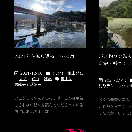
2021年を振り返る 1〜3月
バス釣りで先人
印象に残ってい
2021-12-08
その他
,
亀山ダム


,
大会
,
釣行
,
雑記
亀山湖
,

2021-07-13

房総チャプター
釣りテクニック
,
ブログってなんでしたっけ…こんな更新
多くの先輩や友人
もされない駄文を読んでくださっている
と釣りをさせても
方にはお礼のような ...
った言葉というもの .
記事を読む