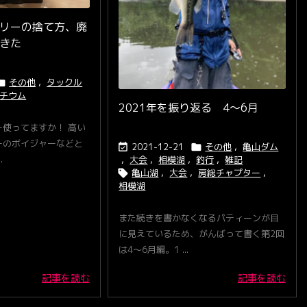
リーの捨て方、廃
きた
その他
,
タックル

チウム
2021年を振り返る 4〜6月
使ってますか！ 高い
ーのボイジャーなどと
2021-12-21
その他
,
亀山ダム


.
,
大会
,
相模湖
,
釣行
,
雑記
亀山湖
,
大会
,
房総チャプター
,

相模湖
また続きを書かなくなるパティーンが目
に見えているため、がんばって書く第2回
は4〜6月編。1 ...
記事を読む
記事を読む