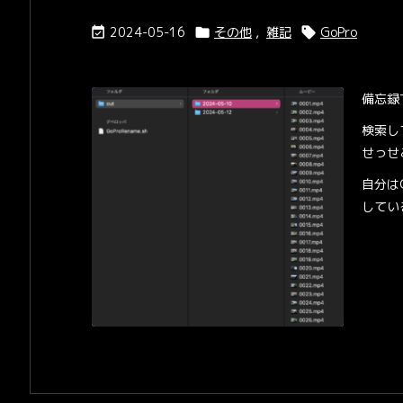
2024-05-16
その他
,
雑記
GoPro



備忘録
検索し
せっせ
自分はGo
している