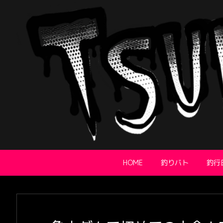
HOME
釣りバト
釣行