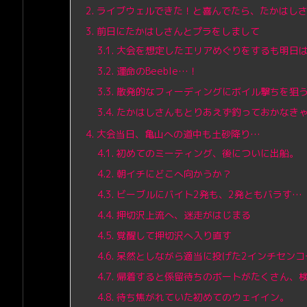
2.
ライブウェルできた！と喜んでたら、たかはし
3.
前日にたかはしさんとプラをしまして
3.1.
大会を想定したエリアめぐりをするも明日
3.2.
運命のBeeble…！
3.3.
散発的なフィーディングにボイル撃ちを狙
3.4.
たかはしさんもとりあえず釣っておかなき
4.
大会当日、亀山への道中も土砂降り…
4.1.
初めてのミーティング、後についに出船。
4.2.
朝イチにどこへ向かうか？
4.3.
ビーブルにバイト2発も、2発ともバラす…
4.4.
押切沢上流へ、迷走がはじまる
4.5.
覚醒して押切沢へ入り直す
4.6.
呆然としながら適当に投げた2インチセンコ
4.7.
帰着すると係留待ちのボートがたくさん、
4.8.
待ち焦がれていた初めてのウェイイン。