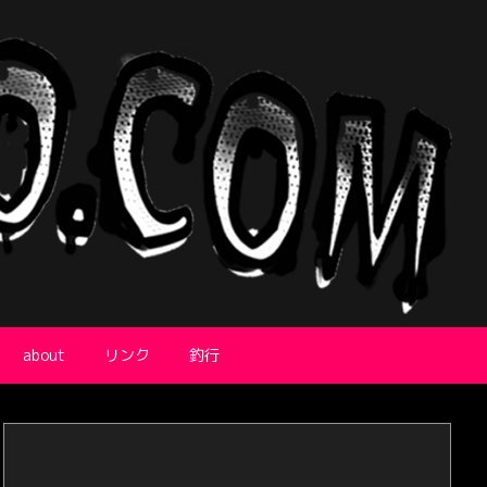
about
リンク
釣行