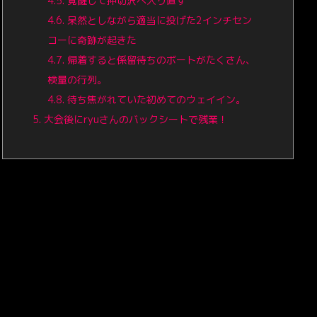
4.5.
覚醒して押切沢へ入り直す
4.6.
呆然としながら適当に投げた2インチセン
コーに奇跡が起きた
4.7.
帰着すると係留待ちのボートがたくさん、
検量の行列。
4.8.
待ち焦がれていた初めてのウェイイン。
5.
大会後にryuさんのバックシートで残業！