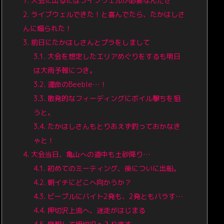
1.
大会に出るにはライブウェルが必要なんだぜ
2.
ライブウェルできた！と喜んでたら、たかはしさ
んに煽られた！
3.
前日にたかはしさんとプラをしまして
3.1.
大会を想定したエリアめぐりをするも明日
は大雨予報につき。
3.2.
運命のBeeble…！
3.3.
散発的なフィーディングにボイル撃ちを狙
うと。
3.4.
たかはしさんもとりあえず釣っておかなき
ゃと！
4.
大会当日、亀山への道中も土砂降り…
4.1.
初めてのミーティング、後についに出船。
4.2.
朝イチにどこへ向かうか？
4.3.
ビーブルにバイト2発も、2発ともバラす…
4.4.
押切沢上流へ、迷走がはじまる