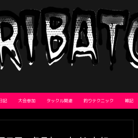
日記
大会参加
タックル関連
釣りテクニック
雑記