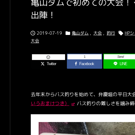
亀山ダムで初めての大会！
出陣！
2019-07-19
亀山ダム
,
大会
,
釣行
HP



大会
1
Send

Twitter
Facebook
LINE
去年末からバス釣りを始めて、弁慶堀の平日大
いうおまけつき）
バス釣りの難しさを噛み締め