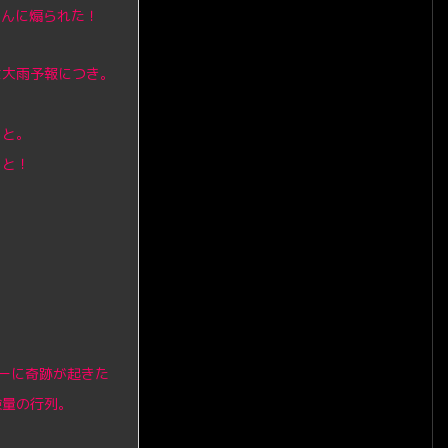
さんに煽られた！
は大雨予報につき。
うと。
ゃと！
ーに奇跡が起きた
検量の行列。