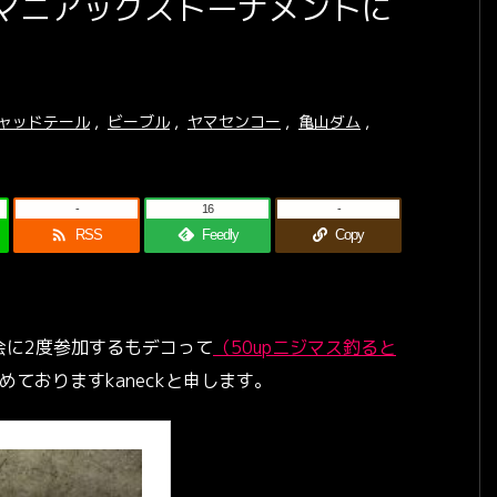
マニアックストーナメントに
シャッドテール
,
ビーブル
,
ヤマセンコー
,
亀山ダム
,
-
16
-

RSS
Feedly
Copy
会に2度参加するもデコって
（50upニジマス釣ると
ておりますkaneckと申します。