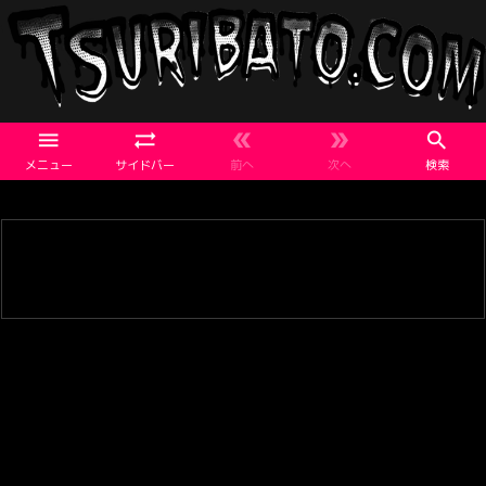





メニュー
サイドバー
前へ
次へ
検索