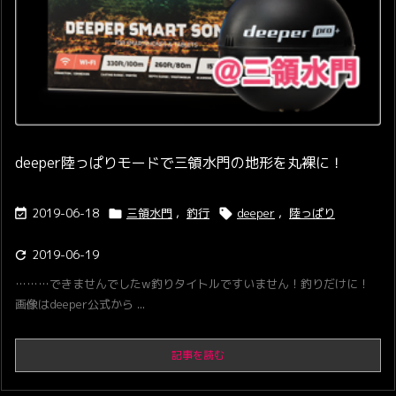
deeper陸っぱりモードで三領水門の地形を丸裸に！
2019-06-18
三領水門
,
釣行
deeper
,
陸っぱり



2019-06-19

………できませんでしたw釣りタイトルですいません！釣りだけに！
画像はdeeper公式から ...
記事を読む