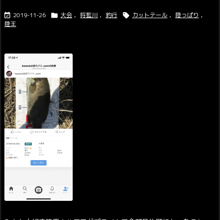
2019-11-26
大会
,
将監川
,
釣行
カットテール
,
陸っぱり
,



陸王