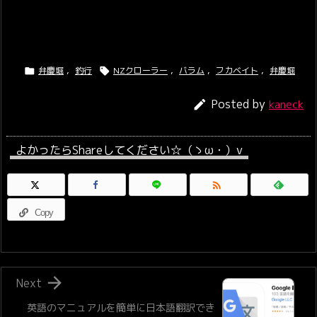
弁慶堀
,
釣行
NZクローラー
,
バラム
,
フカベイト
,
弁慶堀


Posted by

kaneck
よかったらShareしてください☆（ゝω・）v

Copy

Next
英語のマニュアルを簡単に日本語翻訳でき