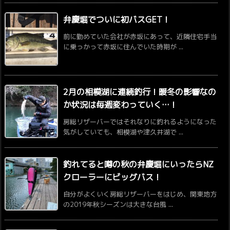
弁慶堀でついに初バスGET！
前に勤めていた会社が赤坂にあって、近隣住宅手当
に乗っかって赤坂に住んでいた時期が ...
2月の相模湖に連続釣行！暖冬の影響なの
か状況は毎週変わっていく…！
房総リザーバーではそれなりに釣れるようになった
気がしていても、相模湖や津久井湖で ...
釣れてると噂の秋の弁慶堀にいったらNZ
クローラーにビッグバス！
自分がよくいく房総リザーバーをはじめ、関東地方
の2019年秋シーズンは大きな台風 ...