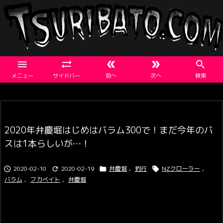





メニュー
サイドバー
前へ
次へ
検索
2020年弁慶堀はじめはバラム300で！まだ今年のバ
スは1本らしいが…！
2020-02-10
2020-02-19
弁慶堀
,
釣行
NZクローラー
,




バラム
,
フカベイト
,
弁慶堀