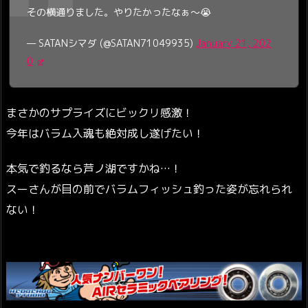
その横通りました。やりたかったなぁ〜😭
— SATANシマダ (@SATAN71049935)
January 21, 202
0
まさかのサプライズにビックリ感激！
今年はバラム入魂も絶対成し遂げたい！
本気で釣るなら芦ノ湖ですかね…！
スーさんが目の前でバラムフィッシュ釣った姿が忘れられ
ない！