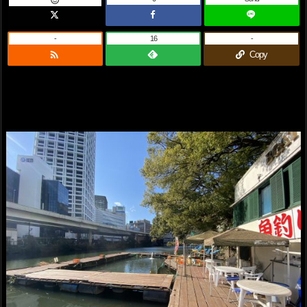

-
16
-

Copy