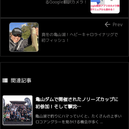
るGoogle翻訳カメラ！

Prev
真冬の亀山湖！ヘビーキャロライナリグで
初フィッシュ！
関連記事

亀山ダムで開催されたノリーズカップに
初参加！そして撃沈…
亀山湖で釣りにハマっていくと、たくさんの上手い
ロコアングラーを見かける機会が多く ...