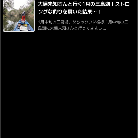
大場未知さんと行く1月の三島湖！ストロ
ングな釣りを貫いた結果…！
1月中旬の三島湖、めちゃタフい模様 1月中旬の三
島湖に大場未知さんと行ってきまし ...