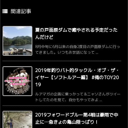
関連記事

夏の戸面原ダムで癒やされる予定だった
んだけど
8月中旬に6月以来の自身2度目の戸面原ダムに行っ
てきました。いつもお世話になって ...
2019年釣りバト的タックル・オブ・ザ・
イヤー【ソフトルアー編】 #俺のTOY20
19
ルアマガの企画に乗っかって＆ニャソさんがツイー
トしてたのを見て、自分もやってみよ ...
2019フォワードブルー第4戦は豪雨で中
止に…急きょの亀山陸っぱり！