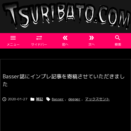





メニュー
サイドバー
前へ
次へ
検索
Basser誌にインプレ記事を寄稿させていただきまし
た
2020-01-27
雑記
Basser
,
deeper
,
マックスセント


