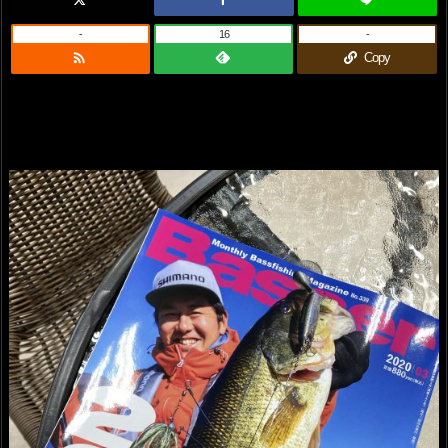
-
16
-

Copy