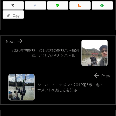

Copy

Next
2020年初釣り！久しぶりの釣りバト特別
編、かけづかさんとバトル！

Prev
シーカートーナメント2019第3戦！冬トー
ナメントの厳しさを知る…