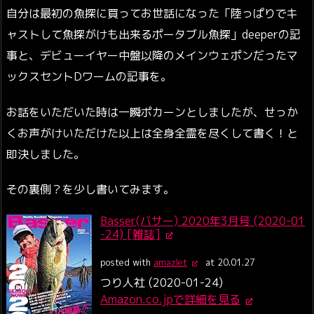
自分は最初の魚探に買ってお世話になった「陸っぱりでキ
ャストして魚探がけも出来るポータブル魚探」deeperの記
事と、デビューイヤー中盤以降のメインウェポンだったマ
ックスセントDワームの記事を。
お話をいただいた時は一瞬ポカーンとしましたが、せっか
くお声がけいただけた以上は全身全霊を尽くして書く！と
即決しました。
その裏側？を少し書いてみます。
Basser(バサー) 2020年3月号 (2020-01
-24) [雑誌]
posted with
amazlet
at 20.01.27
つり人社 (2020-01-24)
Amazon.co.jpで詳細を見る