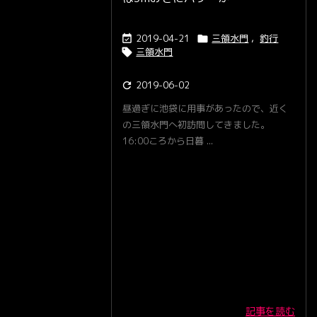
2019-04-21
三領水門
,
釣行


三領水門

2019-06-02

昼過ぎに池袋に用事があったので、近く
の三領水門へ初訪問してきました。
16:00ころから日暮 ...
記事を読む