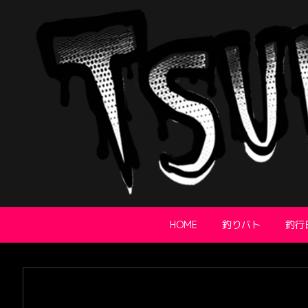
HOME
釣りバト
釣行