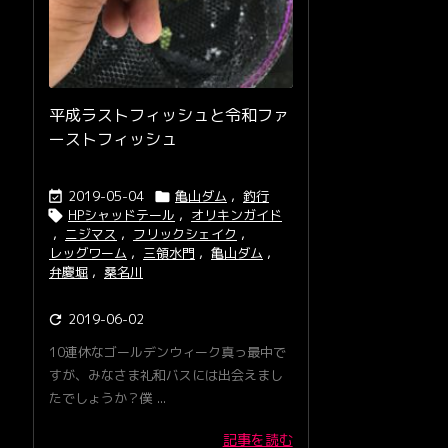
平成ラストフィッシュと令和ファ
ーストフィッシュ
2019-05-04
亀山ダム
,
釣行


HPシャッドテール
,
オリキンガイド

,
ニジマス
,
フリックシェイク
,
レッグワーム
,
三領水門
,
亀山ダム
,
弁慶堀
,
桑名川
2019-06-02

10連休なゴールデンウィーク真っ最中で
すが、みなさま礼和バスには出会えまし
たでしょうか？僕 ...
記事を読む