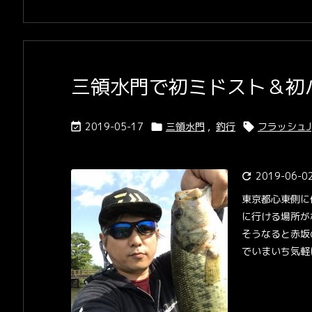
三領水門で初ミドスト＆初バ
2019-05-17
三領水門
,
釣行
フラッシュJ



2019-06-0

東京都心東側に
に行ける場所が
そうなると赤坂
でいまいち気軽に