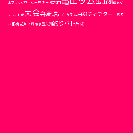
亀山ダム
亀山湖
三島湖
三領水門
ルブ
レッグワーム
偏光グ
大会
弁慶堀
房総チャプター
戸面原ダム
片倉ダ
ラス
初心者
釣りバト
魚探
ム
相模湖
芦ノ湖
豊英湖
落水