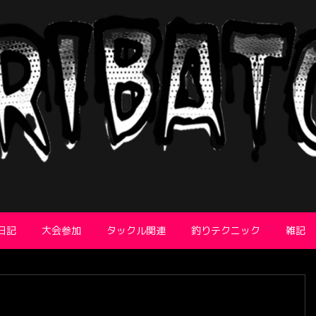
日記
大会参加
タックル関連
釣りテクニック
雑記