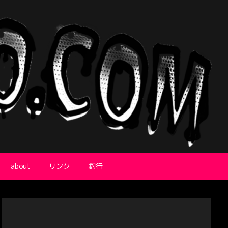
about
リンク
釣行