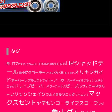
タグ
HPシャッドテ
BLITZ
ECHOMAPUltra102sv
Dスパイカー
ール
オリキンガイ
SVSB
NZクローラー
like
RYUGI
TALEX
X5
ド
シーカー
オーバーリアル
カワシマイキー
スーパーイラプションJr.
テク
ドライブビーバー
ビーブル
フォワードブル
ニック
パワーフィネス
マッ
フリックシェイク
ー
フルメタルソニック
マイエレキ
クスセント
ヤマセンコー
ライブスコープ
レゼ