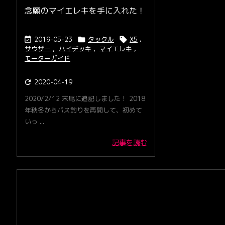
念願のマイエレキを手に入れた！
2019-05-23
タックル
X5
,



サウザー
,
ハイデッキ
,
マイエレキ
,
モーターガイド
2020-04-19

2020/2/12 末尾に追記しました！ 2018
年秋冬からバス釣りを再開して、初めて
いっ ...
記事を読む