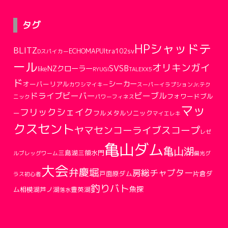
タグ
HPシャッドテ
BLITZ
ECHOMAPUltra102sv
Dスパイカー
ール
オリキンガイ
SVSB
NZクローラー
like
RYUGI
TALEX
X5
ド
シーカー
オーバーリアル
カワシマイキー
スーパーイラプションJr.
テク
ドライブビーバー
ビーブル
フォワードブル
ニック
パワーフィネス
マッ
フリックシェイク
ー
フルメタルソニック
マイエレキ
クスセント
ヤマセンコー
ライブスコープ
レゼ
亀山ダム
亀山湖
三島湖
三領水門
ルブ
レッグワーム
偏光グ
大会
弁慶堀
房総チャプター
戸面原ダム
片倉ダ
ラス
初心者
釣りバト
魚探
ム
相模湖
芦ノ湖
豊英湖
落水