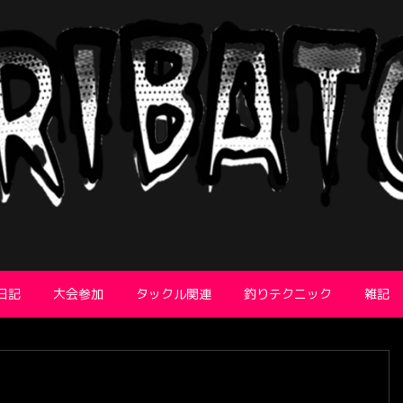
日記
大会参加
タックル関連
釣りテクニック
雑記