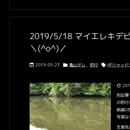
2019/5/18 マイエレ
＼(^o^)／
2019-05-23
亀山ダム
,
釣行
HPシャッド



201

別記事
の釣行
結論2
写真な
生意気