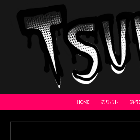
HOME
釣りバト
釣行