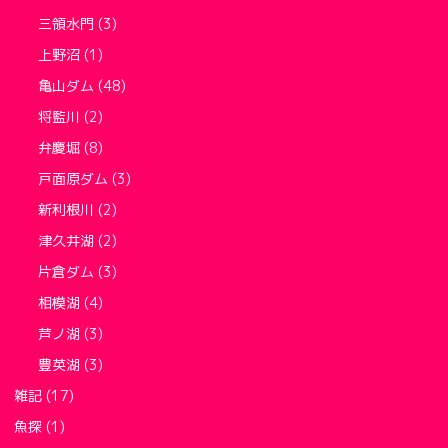
三領水門
(3)
上野沼
(1)
亀山ダム
(48)
将監川
(2)
弁慶堀
(8)
戸面原ダム
(3)
新利根川
(2)
津久井湖
(2)
片倉ダム
(3)
相模湖
(4)
芦ノ湖
(3)
豊英湖
(3)
雑記
(17)
魚探
(1)