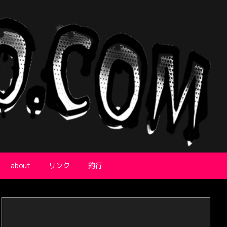
about
リンク
釣行