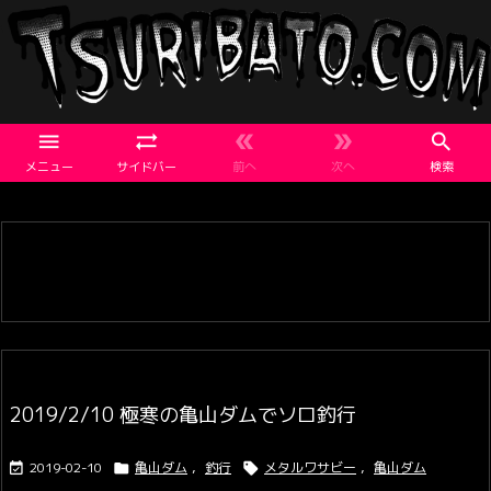





メニュー
サイドバー
前へ
次へ
検索
2019/2/10 極寒の亀山ダムでソロ釣行
2019-02-10
亀山ダム
,
釣行
メタルワサビー
,
亀山ダム


