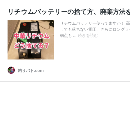
リチウムバッテリーの捨て方、廃棄方法
リチウムバッテリー使ってますか！ 
しても落ちない電圧、さらにロングラ
リ
弱点も …
続きを読む
チ
ウ
ム
バ
ッ
釣りバト.com
テ
リ
ー
の
捨
て
方、
廃
棄
方